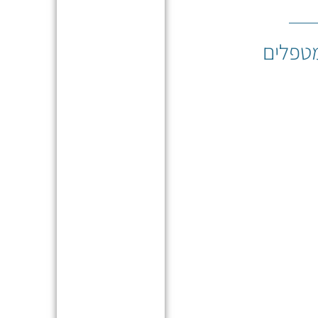
סדנאות
טפלים
העשרה
למטפלים
סדנאות
המיועדות
למי שלמד
וואטסו®
ורוצה
להמשיך
ולפתח את
המיומנות
והמקצועיות,
תחת
הדרכה