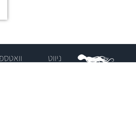
ניווט
וואטספ
באתר
שיטת טיפול י
וחדשנית המ
וואטספולנס®
בית
טיפול וואטסו
וואטסו®
עליי
עם שיטות מד
הידרותרפיה
וואטספולנס®
מיינדפולנס, 
וואטסו® קליני
כאב מתמשך 
הידרותרפיסטית
איכות החיים.
טיפולי
בכירה בעלת
פרטים נו
הידרותרפיה
25
שנות נסיון בטיפול
והרשמה
הידרותרפי בילדים
סדנת איי צ'י
ובמבוגרים במגוון
לקהל הרחב