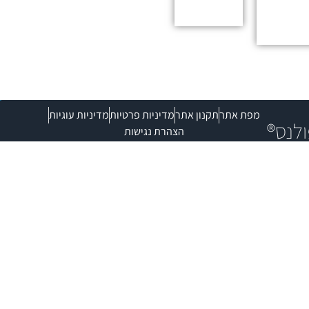
←
מפת אתר
תקנון אתר
מדיניות פרטיות
מדיניות עוגיות
ולנס®
הצהרת נגישות
יחודית
שלבת
® קליני
יטציות
לניהול
ושיפור
ספים
 ←