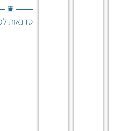
קורס
קורס
קורס
סדנאות למ
וואטסו®
וואטסו®
וואטסו®
3
2
1
קורס
הקורס
קורס
בסיס
מעמיק
מתקדם
המקנה
את
מיועד
את
הידע
למטפלי
יסודות
הטיפולי,
וואטסו®
הטיפול:
ומגוון
מנוסים.
יציבה
התנועות.
העמקת
ותנועה
מעניק
יכולת
נכונה,
כלים
הקשב
תמיכה
נוספים
והיצירתיות
בטוחה
וחשובים
להתאמת