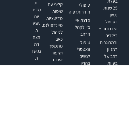
בעלת
ות
קליני עם
טיפולי
25
שנות
מדינ
שיטות
הידרותרפיה
נסיון
יות
מדיטציות
סדנת איי
בטיפול
עוגיו
מיינדפולנס,
צ'י לקהל
הידרותרפי
ת
לניהול
הרחב
בילדים
הצה
כאב
טיפול
ובמבוגרים
רת
מתמשך
וואטסו®
במגוון
נגישו
ושיפור
לנשים
רחב של
ת
איכות
בהריון
בעיות
החיים.
ולאחר
בריאות
פרטים
לידה
ולקויות
נוספים
התפתחותיות.
טיפול
והרשמה
וואטסו®
←
מפתחת
מפנק
שיטת
מועדי
וואטספולנס®
כיתבו
הכשרות
עם ד"ר
וסדנאות
אלי
(PhD)